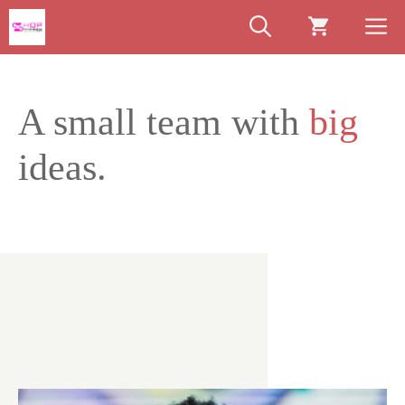
Chuyển
M
đến
nội
dung
A small team with
big
ideas.