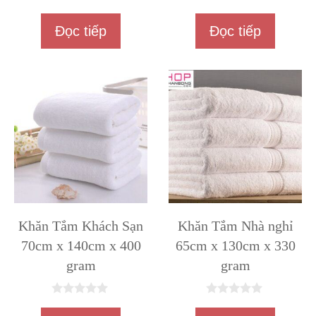
n
0
g
n
o
Đọc tiếp
Đọc tiếp
g
à
o
i
à
5
i
5
Khăn Tắm Khách Sạn
Khăn Tắm Nhà nghỉ
70cm x 140cm x 400
65cm x 130cm x 330
gram
gram
0
0
n
n