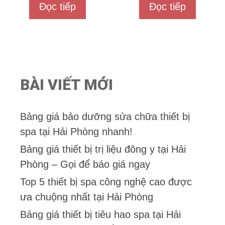
Đọc tiếp
Đọc tiếp
g
g
o
o
à
à
i
i
5
5
BÀI VIẾT MỚI
Bảng giá bảo dưỡng sửa chữa thiết bị
spa tại Hải Phòng nhanh!
Bảng giá thiết bị trị liệu đông y tại Hải
Phòng – Gọi để báo giá ngay
Top 5 thiết bị spa công nghệ cao được
ưa chuộng nhất tại Hải Phòng
Bảng giá thiết bị tiêu hao spa tại Hải