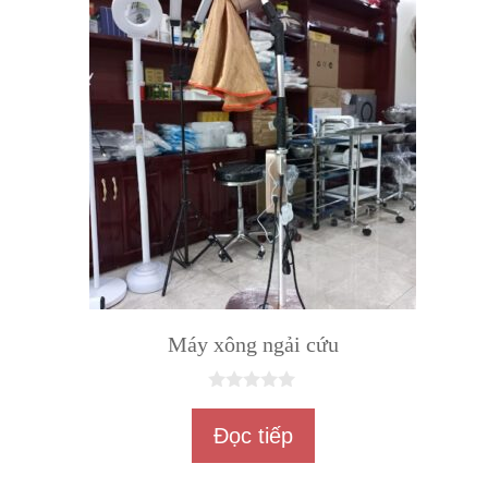
Máy xông ngải cứu
0
n
Đọc tiếp
g
o
à
i