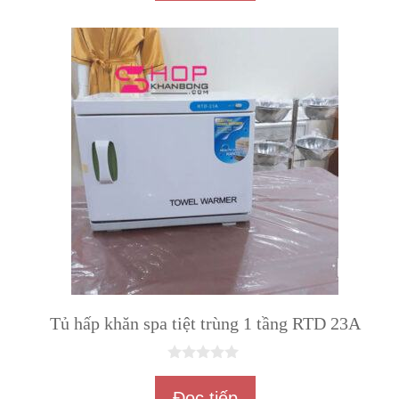
à
i
5
Tủ hấp khăn spa tiệt trùng 1 tầng RTD 23A
0
n
Đọc tiếp
g