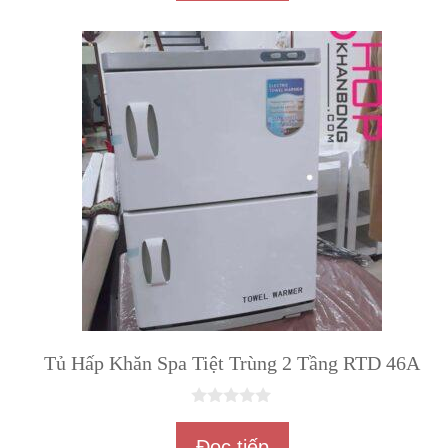
à
i
5
Tủ Hấp Khăn Spa Tiệt Trùng 2 Tầng RTD 46A
0
n
Đọc tiếp
g