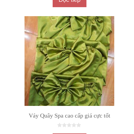
o
à
i
5
Váy Quây Spa cao cấp giá cực tốt
0