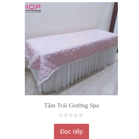
5
Tấm Trải Giường Spa
0
n
Đọc tiếp
g
o