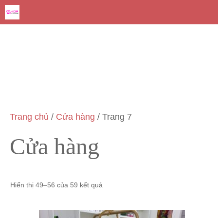
Chuyển
đến
nội
dung
Trang chủ
/
Cửa hàng
/ Trang 7
Cửa hàng
Hiển thị 49–56 của 59 kết quả