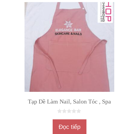
5
Tạp Dề Làm Nail, Salon Tóc , Spa
0
n
Đọc tiếp
g
o