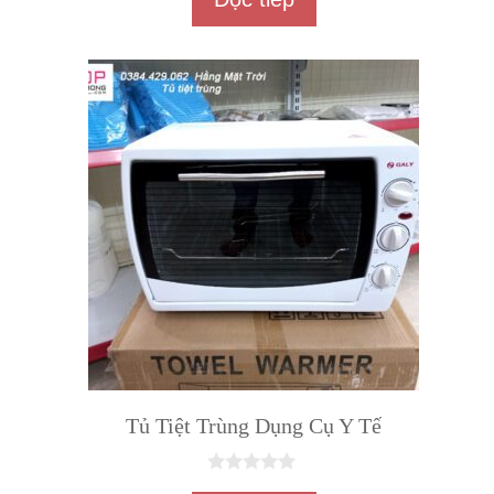
o
à
i
5
Tủ Tiệt Trùng Dụng Cụ Y Tế
0