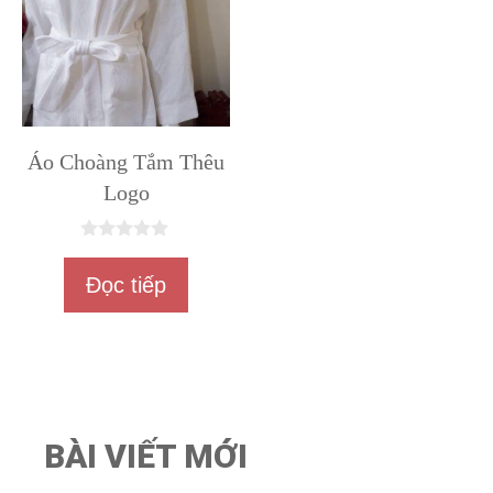
Áo Choàng Tắm Thêu
Logo
0
n
Đọc tiếp
g
o
à
i
5
BÀI VIẾT MỚI