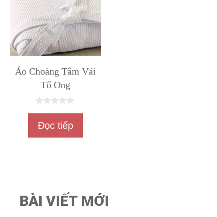
Áo Choàng Tắm Vải
Tổ Ong
0
n
Đọc tiếp
g
o
à
i
5
BÀI VIẾT MỚI