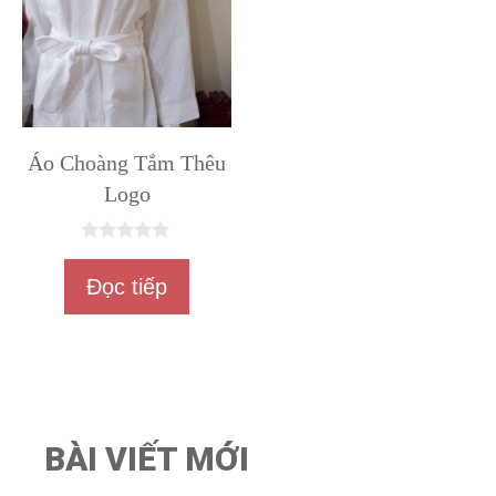
Áo Choàng Tắm Thêu
Logo
0
n
Đọc tiếp
g
o
à
i
5
BÀI VIẾT MỚI