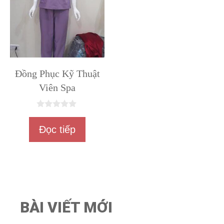
Đồng Phục Kỹ Thuật
Viên Spa
0
n
Đọc tiếp
g
o
à
i
5
BÀI VIẾT MỚI