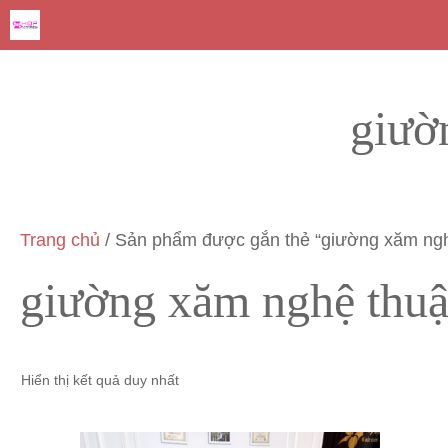
Chuyển
đến
nội
dung
giườ
Trang chủ
/ Sản phẩm được gắn thẻ “giường xăm ngh
giường xăm nghệ thuậ
Hiển thị kết quả duy nhất