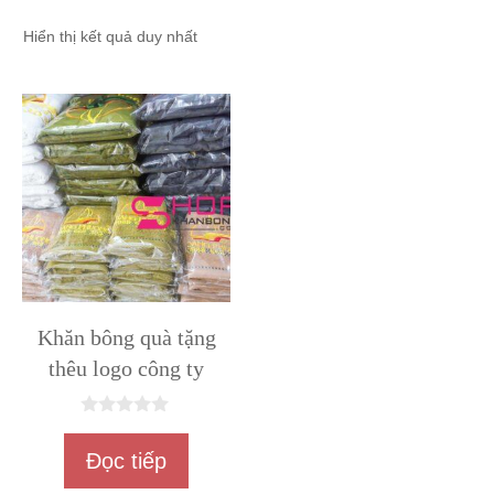
Hiển thị kết quả duy nhất
Khăn bông quà tặng
thêu logo công ty
0
n
Đọc tiếp
g
o