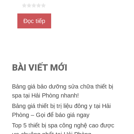
0
n
Đọc tiếp
g
o
à
i
5
BÀI VIẾT MỚI
Bảng giá bảo dưỡng sửa chữa thiết bị
spa tại Hải Phòng nhanh!
Bảng giá thiết bị trị liệu đông y tại Hải
Phòng – Gọi để báo giá ngay
Top 5 thiết bị spa công nghệ cao được