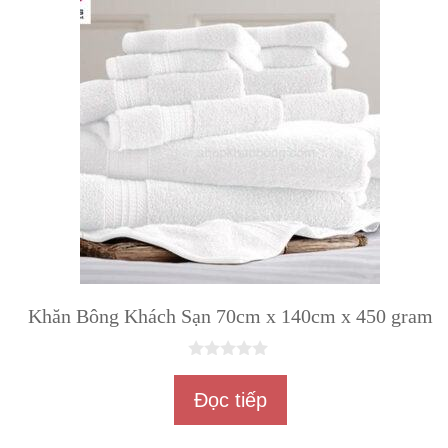
Khăn Bông Khách Sạn 70cm x 140cm x 450 gram
0
n
Đọc tiếp
g
o
à
i