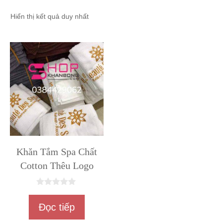
Hiển thị kết quả duy nhất
Khăn Tắm Spa Chất
Cotton Thêu Logo
0
n
Đọc tiếp
g
o