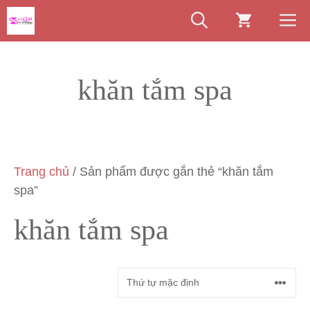
Chuyển
M
đến
nội
dung
khăn tắm spa
Trang chủ
/ Sản phẩm được gắn thẻ “khăn tắm
spa”
khăn tắm spa