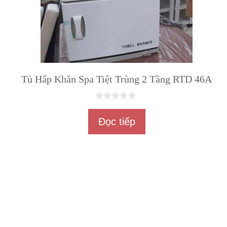
Tủ Hấp Khăn Spa Tiệt Trùng 2 Tầng RTD 46A
0
n
Đọc tiếp
g
o
à
i
5