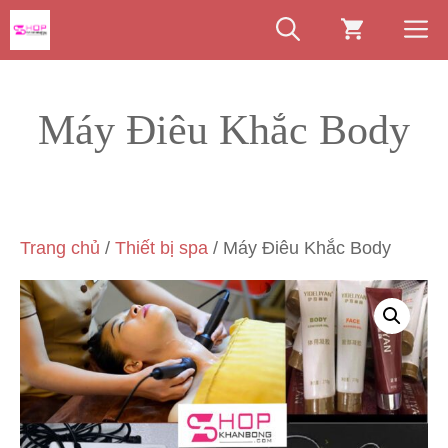
Chuyển
M
đến
nội
dung
Máy Điêu Khắc Body
Trang chủ
/
Thiết bị spa
/ Máy Điêu Khắc Body