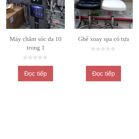
Máy chăm sóc da 10
Ghế xoay spa có tựa
trong 1
0
n
0
g
n
o
Đọc tiếp
Đọc tiếp
g
à
o
i
à
5
i
5