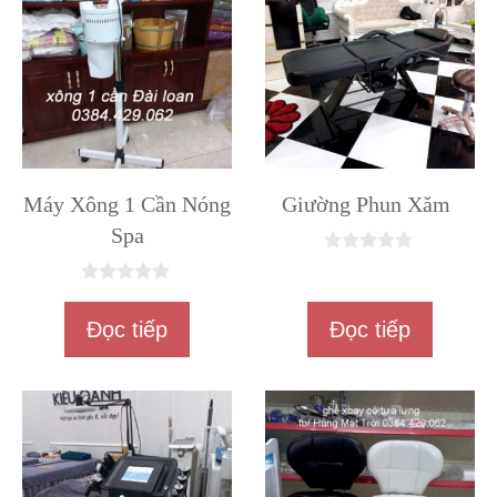
Máy Xông 1 Cần Nóng
Giường Phun Xăm
Spa
0
n
0
g
n
o
Đọc tiếp
Đọc tiếp
g
à
o
i
à
5
i
5