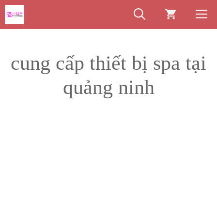
Chuyển
M
đến
nội
dung
cung cấp thiết bị spa tại
quảng ninh