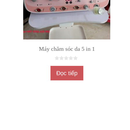
Máy chăm sóc da 5 in 1
0
n
Đọc tiếp
g
o
à
i
5