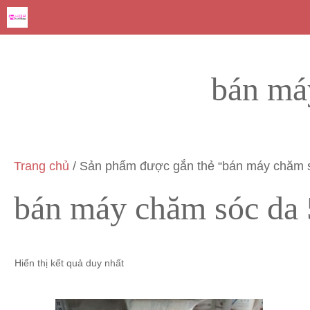
Chuyển
đến
nội
dung
bán máy
Trang chủ
/ Sản phẩm được gắn thẻ “bán máy chăm só
bán máy chăm sóc da 
Hiển thị kết quả duy nhất