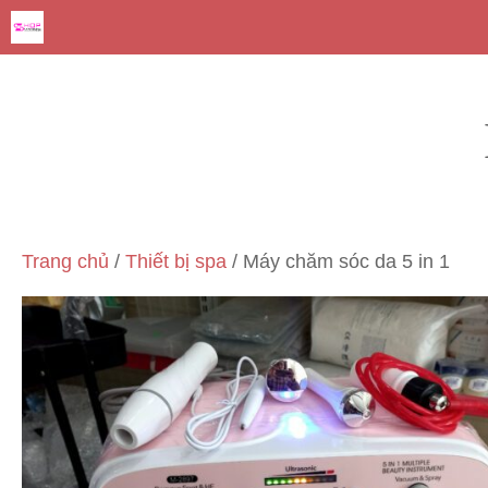
Chuyển
đến
nội
dung
Trang chủ
/
Thiết bị spa
/ Máy chăm sóc da 5 in 1