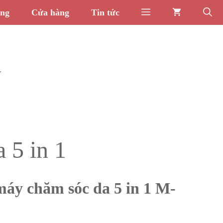
òng
Cửa hàng
Tin tức
1
 5 in 1
áy chăm sóc da 5 in 1 M-