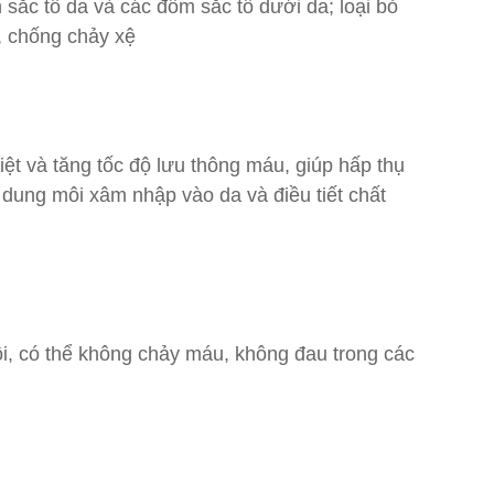
 sắc tố da và các đốm sắc tố dưới da; loại bỏ
, chống chảy xệ
iệt và tăng tốc độ lưu thông máu, giúp hấp thụ
p dung môi xâm nhập vào da và điều tiết chất
ồi, có thể không chảy máu, không đau trong các