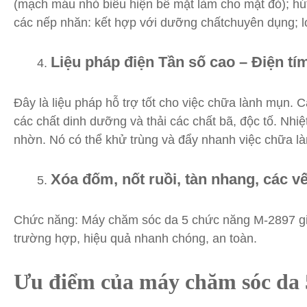
(mạch máu nhỏ biểu hiện bề mặt làm cho mặt đỏ); hút c
các nếp nhăn: kết hợp với dưỡng chấtchuyên dụng; l
Liệu pháp điện Tần số cao – Điện tím
Đây là liệu pháp hỗ trợ tốt cho việc chữa lành mụn. C
các chất dinh dưỡng và thải các chất bã, độc tố. Nhiệ
nhờn. Nó có thể khử trùng và đẩy nhanh việc chữa là
Xóa đốm, nốt ruồi, tàn nhang, các v
Chức năng: Máy chăm sóc da 5 chức năng M-2897 giúp 
trường hợp, hiệu quả nhanh chóng, an toàn.
Ưu điểm của máy chăm
sóc da 