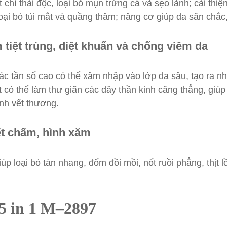
hì thải độc, loại bỏ mụn trứng cá và sẹo lành; cải thiện
oại bỏ túi mắt và quầng thâm; nâng cơ giúp da săn chắc
 tiệt trùng, diệt khuẩn và chống viêm da
ác tần số cao có thể xâm nhập vào lớp da sâu, tạo ra nh
t có thể làm thư giãn các dây thần kinh căng thẳng, giú
nh vết thương.
ết chấm, hình xăm
loại bỏ tàn nhang, đốm đồi mồi, nốt ruồi phẳng, thịt l
5 in 1
M
–
2897