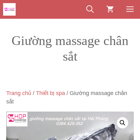
Chuyển
M
đến
nội
dung
Giường massage chân
sắt
Trang chủ
/
Thiết bị spa
/ Giường massage chân
sắt