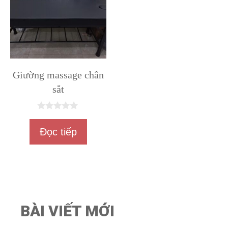
Giường massage chân
sắt
0
n
Đọc tiếp
g
o
à
i
5
BÀI VIẾT MỚI