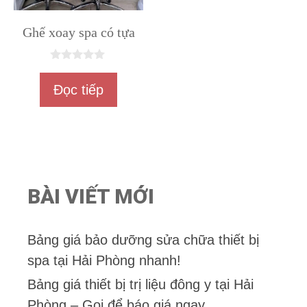
Ghế xoay spa có tựa
0
n
Đọc tiếp
g
o
à
i
5
BÀI VIẾT MỚI
Bảng giá bảo dưỡng sửa chữa thiết bị
spa tại Hải Phòng nhanh!
Bảng giá thiết bị trị liệu đông y tại Hải
Phòng – Gọi để báo giá ngay