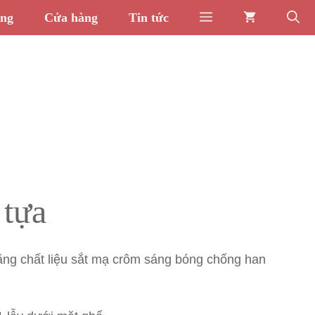
òng
Cửa hàng
Tin tức
 tựa
ng chất liệu sắt mạ crôm sáng bóng chống han