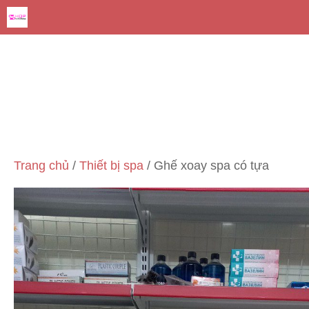
Chuyển
đến
nội
dung
Trang chủ
/
Thiết bị spa
/ Ghế xoay spa có tựa