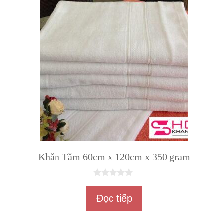
Khăn Tắm 60cm x 120cm x 350 gram
0
n
Đọc tiếp
g
o
à
i