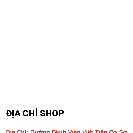
 chăm sóc da
,
máy chăm sóc da 5 in 1
,
máy chăm sóc da 6 in 1
,
máy 
phòng
,
thiết bị spa Hằng Mặt Trời
,
vòm ánh sáng sinh học
ĐỊA CHỈ SHOP
Địa Chỉ: Đường Bệnh Viện Việt Tiệp Cở Sở