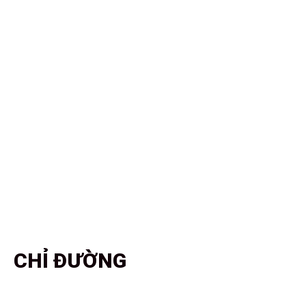
chăm sóc da cơ bản hải phòng
,
máy chăm sóc da cơ bản
CHỈ ĐƯỜNG