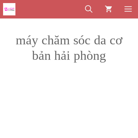
Chuyển
M
đến
nội
dung
máy chăm sóc da cơ
bản hải phòng