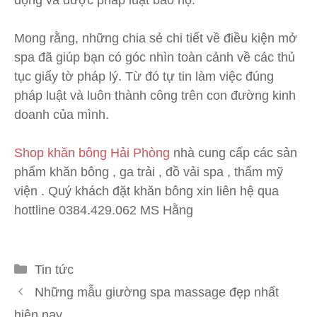
động và được pháp luật bảo hộ.
Mong rằng, những chia sẻ chi tiết về điều kiện mở
spa đã giúp bạn có góc nhìn toàn cảnh về các thủ
tục giấy tờ pháp lý. Từ đó tự tin làm việc đúng
pháp luật và luôn thành công trên con đường kinh
doanh của mình.
Shop khăn bông Hải Phòng
nhà cung cấp các sản
phẩm khăn bông , ga trải , đồ vải spa , thẩm mỹ
viện . Quý khách đặt khăn bông xin liên hệ qua
hottline 0384.429.062 MS Hằng
Danh
Tin tức
mục
Những mẫu giường spa massage đẹp nhất
hiện nay