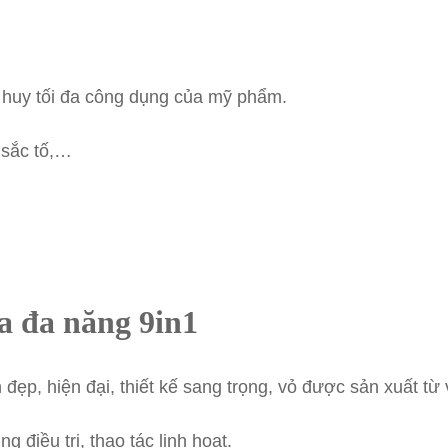
t huy tối đa công dụng của mỹ phẩm.
 sắc tố,…
a đa năng 9in1
ẹp, hiện đại, thiết kế sang trọng, vỏ được sản xuất từ v
g điều trị, thao tác linh hoạt.