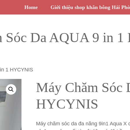
Home
Giới thiệu shop khăn bông Hải Ph
 Sóc Da AQUA 9 in 
in 1 HYCYNIS
Máy Chăm Sóc 
HYCYNIS
Máy chăm sóc da đa năng 9in1 Aqua X có 