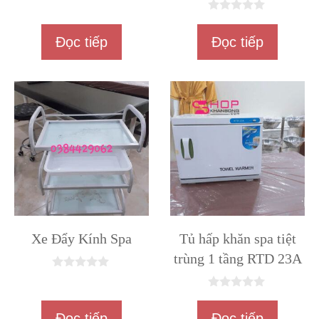
0
n
0
g
n
o
Đọc tiếp
Đọc tiếp
g
à
o
i
à
5
i
5
Xe Đẩy Kính Spa
Tủ hấp khăn spa tiệt
trùng 1 tầng RTD 23A
0
n
0
g
n
o
Đọc tiếp
Đọc tiếp
g